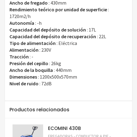
Ancho de fregado
:
430mm
Rendimiento teórico por unidad de superficie
:
1720m2/h
Autonomía
:
-h
Capacidad del depósito de solución
:
17L
Capacidad del depósito de recuperación
:
22L
Tipo de alimentación
:
Eléctrica
Alimentación
:
230V
Tracción
:
-
Presión del cepillo
:
26kg
Ancho de la boquilla
:
440mm
Dimensiones
:
1200x500x570mm
Nivel de ruido
:
72dB
Productos relacionados
ECOMINI 430B
FREGADORAS - CONDUCTOR A PIE -